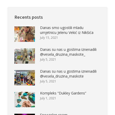
Recents posts
Danas smo ugostili mladu
umjetnicu Jelenu Vekić iz Nikšića
July 15, 2021
Danas su nas u gostima iznenadili
@vesela_druzina_maskote_
July 5, 2021
Danas su nas u gostima iznenadili
@vesela_druzina_maskote
July 5, 2021
Kompleks “Dukley Gardens”
July 1, 2021
Snoezelen room