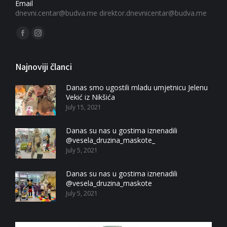
Email
dnevni.centar@budva.me
direktor.dnevnicentar@budva.me
Find us on:
Facebook
Instagram
page
page
opens
opens
Najnoviji članci
in
in
Danas smo ugostili mladu umjetnicu Jelenu
new
new
Vekić iz Nikšića
window
window
July 15, 2021
Danas su nas u gostima iznenadili
@vesela_druzina_maskote_
July 5, 2021
Danas su nas u gostima iznenadili
@vesela_druzina_maskote
July 5, 2021