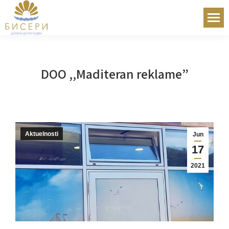
DOO ,,Maditeran reklame”
Aktuelnosti
Jun
17
2021