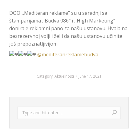
DOO ,,Maditeran reklame” su u saradnji sa
štamparijama ,,Budva 086″ i ,,High Marketing”
donirale reklamni pano za našu ustanovu. Hvala na
bezrezervnoj volji i želji da našu ustanovu učinite
još prepoznatljivijom
@mediteranreklamebudva
Category:
Aktuelnosti
June 17, 2021
Search: