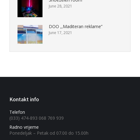
June 28, 2021
DOO ,,Maditeran reklame”
June 17, 2021
Kontakt info
Telefon
(033) 474-893 068 769 939
Radno vrijeme
Ponedeljak – Petak od 07.00 do 15.00h