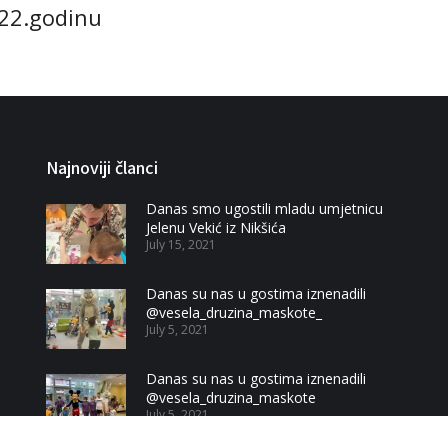
022.godinu
Najnoviji članci
Danas smo ugostili mladu umjetnicu
Jelenu Vekić iz Nikšića
July 15, 2021
Danas su nas u gostima iznenadili
@vesela_druzina_maskote_
July 5, 2021
Danas su nas u gostima iznenadili
@vesela_druzina_maskote
July 5, 2021