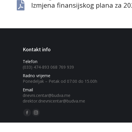
Izmjena finansijskog plana za 2
Kontakt info
Telefon
(033) 474-893 068 769 939
Radno vrijeme
Ponedeljak – Petak od 07.00 do 15.00h
Email
dnevni.centar@budva.me
direktor.dnevnicentar@budva.me
Find us on: