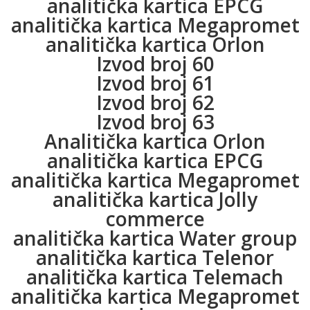
analitička kartica EPCG
analitička kartica Megapromet
analitička kartica Orlon
Izvod broj 60
Izvod broj 61
Izvod broj 62
Izvod broj 63
Analitička kartica Orlon
analitička kartica EPCG
analitička kartica Megapromet
analitička kartica Jolly
commerce
analitička kartica Water group
analitička kartica Telenor
analitička kartica Telemach
analitička kartica Megapromet