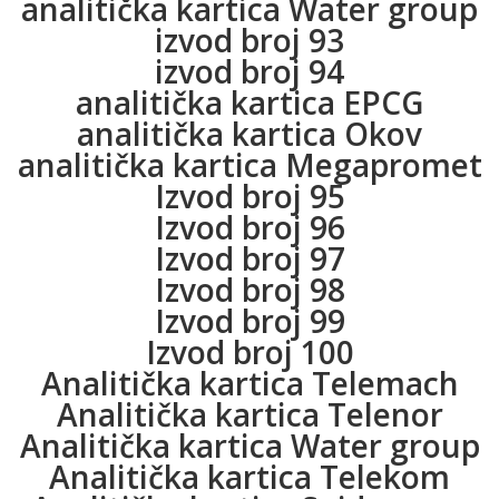
analitička kartica Water group
izvod broj 93
izvod broj 94
analitička kartica EPCG
analitička kartica Okov
analitička kartica Megapromet
Izvod broj 95
Izvod broj 96
Izvod broj 97
Izvod broj 98
Izvod broj 99
Izvod broj 100
Analitička kartica Telemach
Analitička kartica Telenor
Analitička kartica Water group
Analitička kartica Telekom