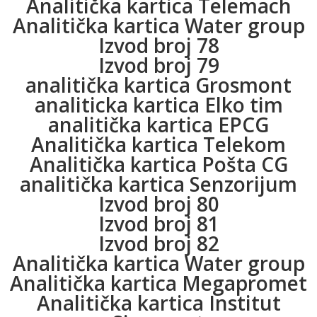
Analitička kartica Telemach
Analitička kartica Water group
Izvod broj 78
Izvod broj 79
analitička kartica Grosmont
analiticka kartica Elko tim
analitička kartica EPCG
Analitička kartica Telekom
Analitička kartica Pošta CG
analitička kartica Senzorijum
Izvod broj 80
Izvod broj 81
Izvod broj 82
Analitička kartica Water group
Analitička kartica Megapromet
Analitička kartica Institut