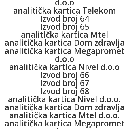
d.o.o
analitička kartica Telekom
Izvod broj 64
Izvod broj 65
analitička kartica Mtel
analitička kartica Dom zdravlja
analitička kartica Megapromet
d.o.o
analitička kartica Nivel d.o.o
Izvod broj 66
Izvod broj 67
Izvod broj 68
analitička kartica Nivel d.o.o.
analitička kartica Dom zdravlja
analitička kartica Mtel d.o.o.
analitička kartica Megapromet