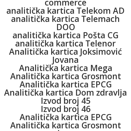
commerce
analitička kartica Telekom AD
analitička kartica Telemach
DOO
analitička kartica Pošta CG
analitička kartica Telenor
Analitička kartica Joksimović
Jovana
Analitička kartica Mega
Analitička kartica Grosmont
Analitička kartica EPCG
Analitička kartica Dom zdravlja
Izvod broj 45
Izvod broj 46
Analitička kartica EPCG
Analitička kartica Grosmont