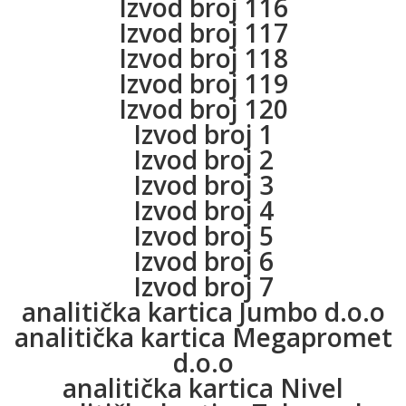
Izvod broj 116
Izvod broj 117
Izvod broj 118
Izvod broj 119
Izvod broj 120
Izvod broj 1
Izvod broj 2
Izvod broj 3
Izvod broj 4
Izvod broj 5
Izvod broj 6
Izvod broj 7
analitička kartica Jumbo d.o.o
analitička kartica Megapromet
d.o.o
analitička kartica Nivel