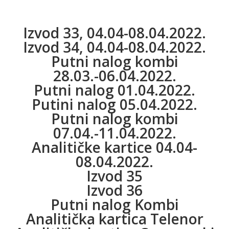
Izvod 33, 04.04-08.04.2022.
Izvod 34, 04.04-08.04.2022.
Putni nalog kombi
28.03.-06.04.2022.
Putni nalog 01.04.2022.
Putini nalog 05.04.2022.
Putni nalog kombi
07.04.-11.04.2022.
Analitičke kartice 04.04-
08.04.2022.
Izvod 35
Izvod 36
Putni nalog Kombi
Analitička kartica Telenor